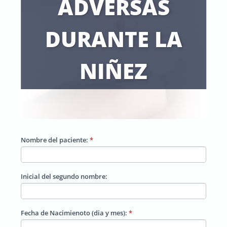
ADVERSAS
DURANTE LA
NIÑEZ
Nombre del paciente:
*
ACE
Cuestionario
Inicial del segundo nombre:
(Experiencias
Fecha de Nacimienoto (dia y mes):
*
adversas