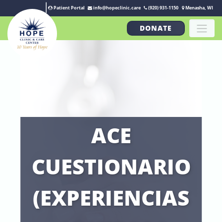
Patient Portal
info@hopeclinic.care
(920) 931-1150
Menasha, WI
DONATE
ACE
CUESTIONARIO
(EXPERIENCIAS